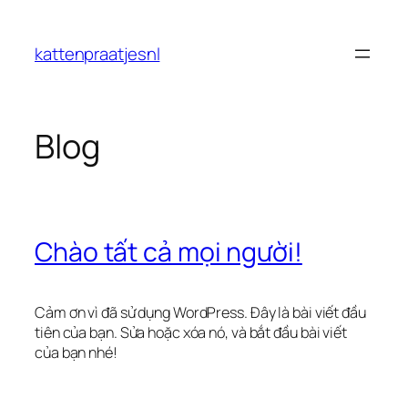
Chuyển
đến
kattenpraatjesnl
phần
nội
dung
Blog
Chào tất cả mọi người!
Cảm ơn vì đã sử dụng WordPress. Đây là bài viết đầu
tiên của bạn. Sửa hoặc xóa nó, và bắt đầu bài viết
của bạn nhé!