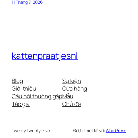
11 Tháng 7, 2026
kattenpraatjesnl
Blog
Sự kiện
Giới thiệu
Cửa hàng
Câu hỏi thường gặp
Mẫu
Tác giả
Chủ đề
Twenty Twenty-Five
Được thiết kế với
WordPress